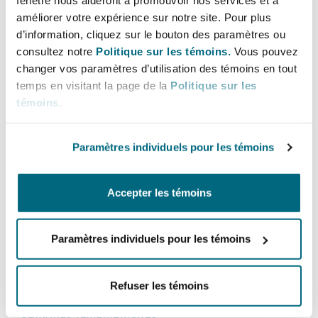
fenêtre nous aideront à promouvoir nos services et à
Bulletins
Shanghai
Miami
améliorer votre expérience sur notre site. Pour plus
Entretien, réparation et remi
d’information, cliquez sur le bouton des paramètres ou
Guildford
consultez notre
Politique sur les témoins.
Vous pouvez
Couverture d’assurance
Singapour
Montréal
changer vos paramètres d’utilisation des témoins en tout
La Directiva de viajes combinados que
temps en visitant la page de la
Politique sur les
Droit aérien commercial non
Hambourg
divide al turismo
témoins
.
Droit maritime
Sydney
New Jersey
5 juin 2025
Droit réglementaire
Paramètres individuels pour les témoins
Leeds
El renacer de la aviación española postpandemia: desa
Risques politiques et crédit 
Oulan-Bator
New York
Accepter les témoins
Satellites et espace
Liverpool
Responsabilité du fabricant e
Paramètres individuels pour les témoins
Orange County
produits
Londres, The St Botolph Building
Refuser les témoins
Phoenix
Assurance biens
Réformes réglementaires