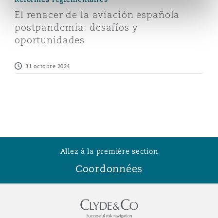
Madrid
El renacer de la aviación española
postpandemia: desafíos y
San Francisco
Réassurance
oportunidades
Manchester, 2 New Bailey
31 octobre 2024
Toronto
Assurance spécialisée
Milan
Vancouver
Munich
Washington (D. C.)
Allez à la première section
Coordonnées
Newcastle
Paris