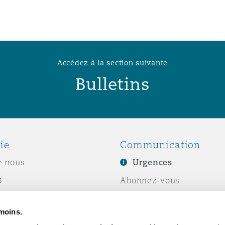
Accédez à la section suivante
Bulletins
ie
Communication
e nous
Urgences
s
Abonnez-vous
Écrivez-nous
émoins.
ité sociale de
Événements