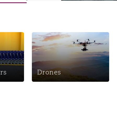
onsommateurs
Drones
rs
Drones
Menu