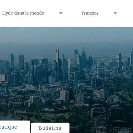
defined
undefined
Clyde dans le monde
Français
▾
▾
ratique
Bulletins