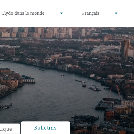
defined
undefined
Clyde dans le monde
Français
▾
▾
Bulletins
tique