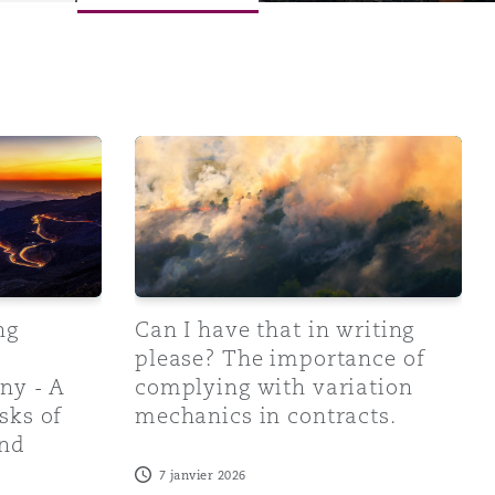
v Seddon
ineering v Trevi Construction Company - A Case Study on 
Can I have that in writing please? The imp
ng
Can I have that in writing
Menu
please? The importance of
ny - A
complying with variation
Recher
sks of
mechanics in contracts.
and
7 janvier 2026