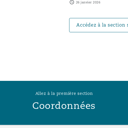
26 janvier 2026
n et données
ise en état
Accédez à la section 
n
t commercial
Allez à la première section
Coordonnées
et rappel de