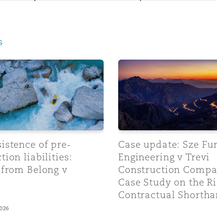
ommerciaux
étés et
sommation
PFI
s
l’employeur
 la vie
tence of pre-construction liabilities: insights from Belong 
Case update: Sze Fung Eng
estion des
c
 pratiques
ation
istence of pre-
Case update: Sze Fu
tion liabilities:
Engineering v Trevi
 from Belong v
Construction Compa
nnes
Case Study on the Ri
inancières,
Contractual Shorth
ts
environnement
2026