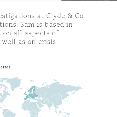
estigations at Clyde & Co
ions. Sam is based in
 on all aspects of
well as on crisis
vertes
Menu
Recher