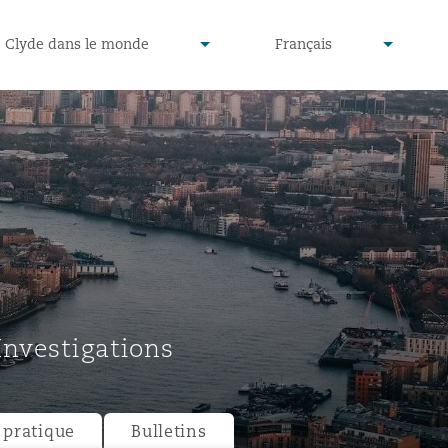
defined
undefined
Clyde dans le monde
Français
▾
▾
Investigations
pratique
Bulletins