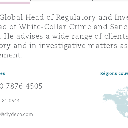
ommerciaux
étés et
sommation
Global Head of Regulatory and Inv
PFI
d of White-Collar Crime and Sanct
l’employeur
 He advises a wide range of clients
 la vie
ory and in investigative matters as 
estion des
c
ement.
 pratiques
ation
tes
Régions cou
0 7876 4505
 81 0644
nnes
inancières,
e@clydeco.com
ts
environnement