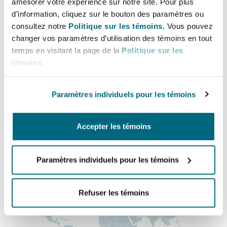
améliorer votre expérience sur notre site. Pour plus
Shanghai
Miami
+44 23 8038 2647
d’information, cliquez sur le bouton des paramètres ou
Entretien, réparation et remi
consultez notre
Politique sur les témoins.
Vous pouvez
andrew.west@clydeco.com
Guildford
changer vos paramètres d’utilisation des témoins en tout
Couverture d’assurance
Singapour
Montréal
temps en visitant la page de la
Politique sur les
Bureau principal
Droit aérien commercial non
témoins
.
Hambourg
Southampton
Droit maritime
Sydney
New Jersey
Paramètres individuels pour les témoins
+44 23 8023 6464
Droit réglementaire
Leeds
+44 333 3000 232
Risques politiques et crédit 
Accepter les témoins
Oulan-Bator
New York
Régions couvertes
Satellites et espace
Liverpool
Paramètres individuels pour les témoins
Responsabilité du fabricant e
Orange County
produits
Refuser les témoins
Londres, The St Botolph Building
Phoenix
Assurance biens