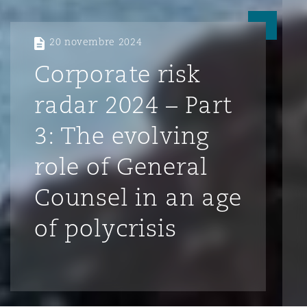
20 novembre 2024
Corporate risk
radar 2024 – Part
3: The evolving
role of General
Counsel in an age
of polycrisis