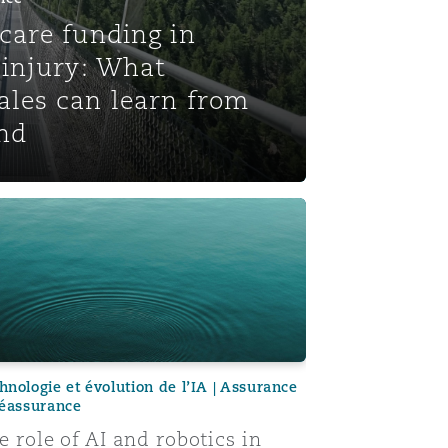
care funding in
 injury: What
les can learn from
and
g Guide
 role of AI and robotics in care
hnologie et évolution de l’IA | Assurance
réassurance
e role of AI and robotics in