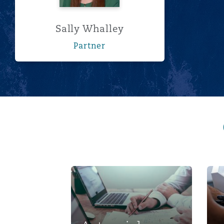
Sally Whalley
Partner
Actuarial matters
Amp