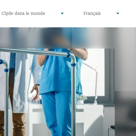
defined
undefined
Clyde dans le monde
Français
▾
▾