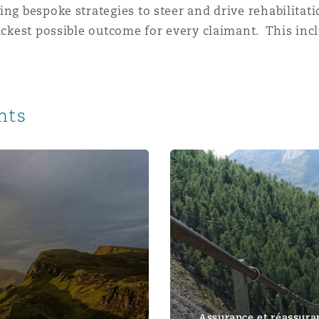
ing bespoke strategies to steer and drive rehabilita
n et données
uickest possible outcome for every claimant. This in
ise en état
hts
n
England Report Means for Care Homes
Reimagining care funding in
t commercial
et rappel de
Assurance et réassura