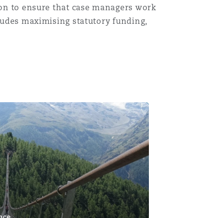
tion to ensure that case managers work
cludes maximising statutory funding,
 catastrophic injury: What England & Wales can learn from 
nce