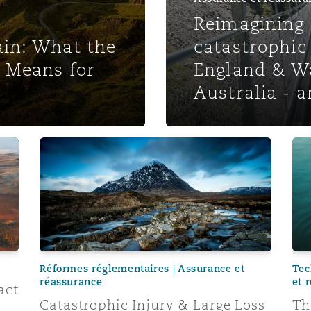
Reimagining 
in: What the
catastrophic
 Means for
England & Wa
Australia - 
nd the potential impact for care costs in injury claims
Catastrophic Injury & Large Loss Technical Handlin
The
Réformes réglementaires | Assurance et
Tec
réassurance
et 
act
Catastrophic Injury & Large Loss
Th