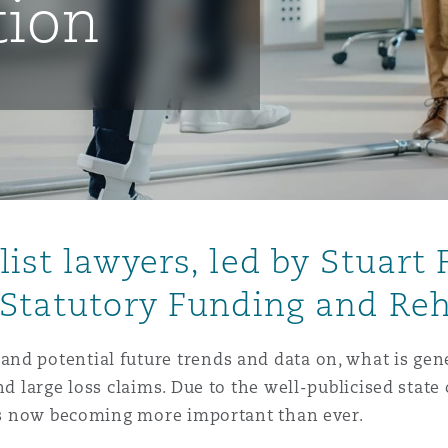
tion
ommerciaux
étés et
sommation
PFI
l’employeur
 la vie
estion des
c
 pratiques
ation
ist lawyers, led by Stuart
 Statutory Funding and Reh
d potential future trends and data on, what is gener
nnes
d large loss claims. Due to the well-publicised state 
inancières,
ts
 is now becoming more important than ever.
environnement