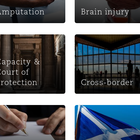
Amputation
Brain injury
city & Court of Protection
Cross-border
Capacity &
ourt of
rotection
Cross-border
cy Unit
Scotland