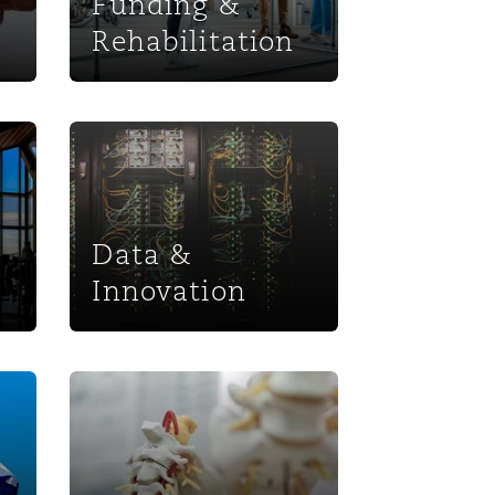
Funding &
Rehabilitation
Data & Innovation
Data &
Innovation
Spinal Injury