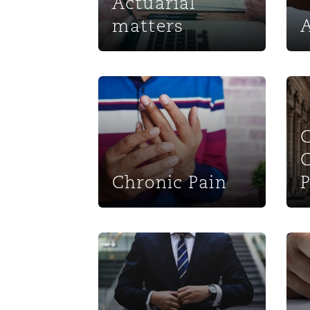
Actuarial
matters
Chronic Pain
Capa
C
Chronic Pain
P
Experts
Poli