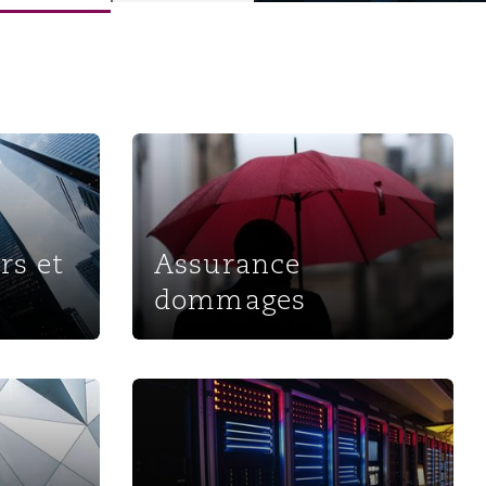
financières, administrateurs et dirigeants
Assurance dommages
s
rs et
Assurance
dommages
Cyberrisques