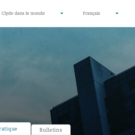
defined
undefined
Clyde dans le monde
Français
▾
▾
ratique
Bulletins