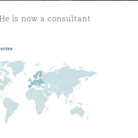
 He is now a consultant
vertes
Menu
Recher