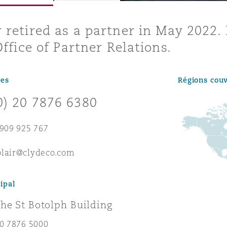
ommerciaux
étés et
sommation
retired as a partner in May 2022.
PFI
Office of Partner Relations.
l’employeur
 la vie
tes
Régions cou
estion des
c
0) 20 7876 6380
 pratiques
ation
7909 925 767
blair@clydeco.com
ipal
nnes
inancières,
he St Botolph Building
ts
environnement
20 7876 5000