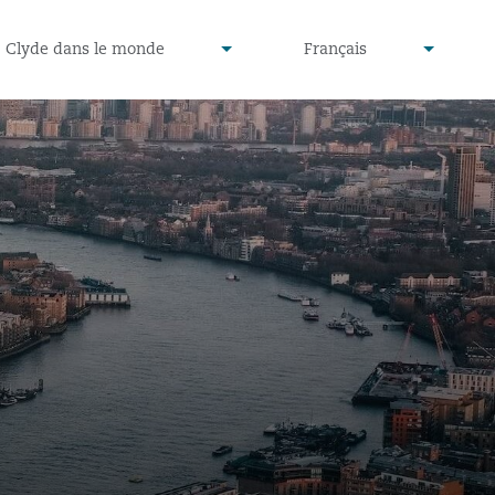
defined
undefined
Clyde dans le monde
Français
▾
▾