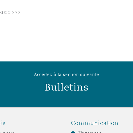
n et données
3000 232
ise en état
n
Accédez à la section suivante
Bulletins
t commercial
et rappel de
ie
Communication