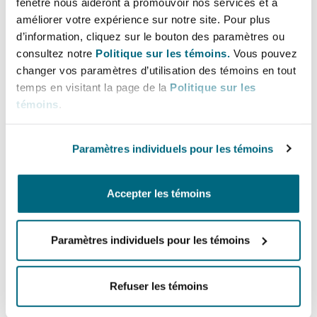
fenêtre nous aideront à promouvoir nos services et à
Bulletins
Shanghai
Miami
+44 20 7876 6272
améliorer votre expérience sur notre site. Pour plus
Entretien, réparation et remi
d’information, cliquez sur le bouton des paramètres ou
+44 7584 385 496
Guildford
consultez notre
Politique sur les témoins.
Vous pouvez
Couverture d’assurance
Singapour
Montréal
changer vos paramètres d’utilisation des témoins en tout
Ian.Birdsey@clydeco.com
Droit aérien commercial non
temps en visitant la page de la
Politique sur les
Hambourg
témoins
.
Droit maritime
Bureau principal
Sydney
New Jersey
London, The St Botolph Building
Droit réglementaire
Paramètres individuels pour les témoins
Leeds
+44 (0) 20 7876 5000
Risques politiques et crédit 
Oulan-Bator
New York
Accepter les témoins
Satellites et espace
+44 333 3000 232
Liverpool
Responsabilité du fabricant e
Régions couvertes
Paramètres individuels pour les témoins
Orange County
produits
Londres, The St Botolph Building
Refuser les témoins
Phoenix
Assurance biens