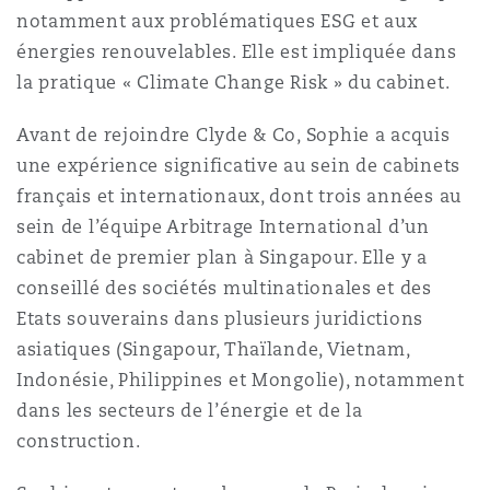
notamment aux problématiques ESG et aux
Madrid
énergies renouvelables. Elle est impliquée dans
San Francisco
Réassurance
la pratique « Climate Change Risk » du cabinet.
Manchester, 2 New Bailey
Avant de rejoindre Clyde & Co, Sophie a acquis
Toronto
Assurance spécialisée
une expérience significative au sein de cabinets
français et internationaux, dont trois années au
Milan
sein de l’équipe Arbitrage International d’un
Vancouver
cabinet de premier plan à Singapour. Elle y a
conseillé des sociétés multinationales et des
Munich
Etats souverains dans plusieurs juridictions
Washington (D. C.)
asiatiques (Singapour, Thaïlande, Vietnam,
Indonésie, Philippines et Mongolie), notamment
Newcastle
dans les secteurs de l’énergie et de la
construction.
Paris