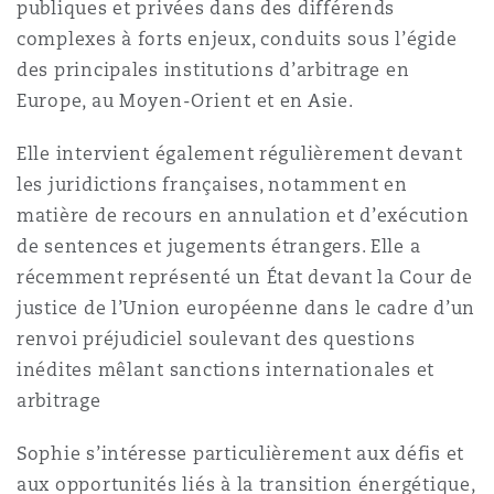
publiques et privées dans des différends
Bulletins
Shanghai
Miami
complexes à forts enjeux, conduits sous l’égide
Entretien, réparation et remi
Guildford
des principales institutions d’arbitrage en
Couverture d’assurance
Europe, au Moyen-Orient et en Asie.
Singapour
Montréal
Droit aérien commercial non
Elle intervient également régulièrement devant
Hambourg
Droit maritime
les juridictions françaises, notamment en
Sydney
New Jersey
matière de recours en annulation et d’exécution
Droit réglementaire
Leeds
de sentences et jugements étrangers. Elle a
Risques politiques et crédit 
récemment représenté un État devant la Cour de
Oulan-Bator
New York
justice de l’Union européenne dans le cadre d’un
Satellites et espace
Liverpool
renvoi préjudiciel soulevant des questions
Responsabilité du fabricant e
inédites mêlant sanctions internationales et
Orange County
produits
arbitrage
Londres, The St Botolph Building
Sophie s’intéresse particulièrement aux défis et
Phoenix
Assurance biens
aux opportunités liés à la transition énergétique,