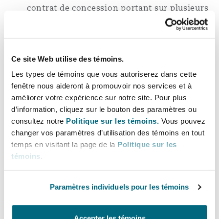
contrat de concession portant sur plusieurs
hôpitaux
Représentation d'une grande entreprise
énergétique étatique basée en Amérique du
Ce site Web utilise des témoins.
Sud dans le cadre d'un arbitrage LCIA
Les types de témoins que vous autoriserez dans cette
portant sur l'exploration, la production et la
fenêtre nous aideront à promouvoir nos services et à
distribution de pétrole et de gaz naturel
améliorer votre expérience sur notre site. Pour plus
d’information, cliquez sur le bouton des paramètres ou
Représentation d’un pays d’Afrique de
consultez notre
Politique sur les témoins.
Vous pouvez
l’Ouest dans le cadre d’un arbitrage CPA
changer vos paramètres d’utilisation des témoins en tout
temps en visitant la page de la
Politique sur les
relatif à la construction d’une route
témoins
.
Représentation d’un groupe métallurgique
mondial dans le cadre d’un arbitrage CCI
Paramètres individuels pour les témoins
résultant d’un contrat d’approvisionnement
en acier
Accepter les témoins