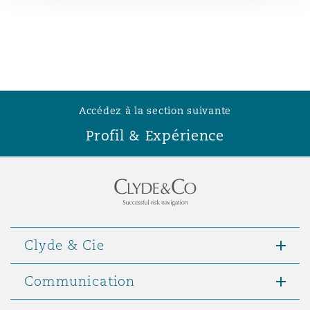
Madrid
San Francisco
Réassurance
Manchester, 2 New Bailey
Toronto
Assurance spécialisée
Accédez à la section suivante
Milan
Profil & Expérience
Vancouver
Munich
Washington (D. C.)
Newcastle
Clyde & Cie
Communication
Paris