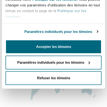
Bureau principal
Bulletins
Shanghai
Miami
changer vos paramètres d’utilisation des témoins en tout
Entretien, réparation et remi
temps en visitant la page de la
Politique sur les
New York
Guildford
témoins
.
Couverture d’assurance
+1 212 710 3900
Singapour
Montréal
Droit aérien commercial non
Paramètres individuels pour les témoins
+1 212 710 3950
Hambourg
Droit maritime
Régions couvertes
Sydney
New Jersey
Accepter les témoins
Droit réglementaire
Leeds
Risques politiques et crédit 
Oulan-Bator
New York
Paramètres individuels pour les témoins
Satellites et espace
Liverpool
Responsabilité du fabricant e
Refuser les témoins
Orange County
produits
Londres, The St Botolph Building
Phoenix
Assurance biens