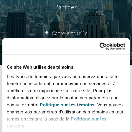
Bristol
Partenariats public-privé et P
Partner
Nairobi
Hong Kong
São Paulo
Jeddah
Dallas
Recouvrement de dettes
Services financiers
Responsabilité civile et de l
Énergie, commerce et droit
Protection des données et de 
Derry
Approvisionnement public
maritime
Carte virtuelle
Kuala Lumpur
Riyad
Denver
Intervention d’urgence et ges
Fraude et crimes en col blanc
Responsabilité à l’égard des 
situations de crise
Emploi, pensions et immigra
Select a section
Dublin, St Stephens Green House
Droit immobilier
d’emploi
Assurance
Melbourne
Kansas City
Bulletins
Enquêtes internes
Ce site Web utilise des témoins.
Financement et location
Finances
Düsseldorf
Les types de témoins que vous autoriserez dans cette
Énergie
Projets et construction
Coordonnées
fenêtre nous aideront à promouvoir nos services et à
New Delhi
Las Vegas
Services professionnels
améliorer votre expérience sur notre site. Pour plus
Bulletins
Acquisition de flottes aérien
Propriété intellectuelle
d’information, cliquez sur le bouton des paramètres ou
Profil & Expérience
Édimbourg
Assurance des institutions fi
Droit réglementaire et enquêtes
consultez notre
Politique sur les témoins.
Vous pouvez
Ramifications under trade credit and political risk insu
administrateurs et dirigeants
changer vos paramètres d’utilisation des témoins en tout
Perth
Los Angeles
Sûreté, sécurité, santé et en
Champs de pratique
temps en visitant la page de la
Politique sur les
Couverture d’assurance
Technologie, externalisation
Glasgow, G1 Building
témoins
.
Soins de santé