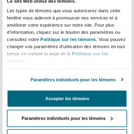
Ce site Web utilise des témoins.
Lignes directes
Bulletins
Shanghai
Miami
Les types de témoins que vous autoriserez dans cette
Entretien, réparation et remi
+44 (0) 20 7876 6512
Guildford
fenêtre nous aideront à promouvoir nos services et à
+44 7702 153 073
Couverture d’assurance
améliorer votre expérience sur notre site. Pour plus
Singapour
Montréal
d’information, cliquez sur le bouton des paramètres ou
Droit aérien commercial non
Andres.Garcia-Arias@clydeco.com
consultez notre
Politique sur les témoins.
Vous pouvez
Hambourg
changer vos paramètres d’utilisation des témoins en tout
Droit maritime
Sydney
New Jersey
temps en visitant la page de la
Politique sur les
Main Offices
témoins
.
Droit réglementaire
Leeds
London, The St Botolph Building
Risques politiques et crédit 
Oulan-Bator
New York
Paramètres individuels pour les témoins
+44 (0) 20 7876 5000
Satellites et espace
Liverpool
+44 333 3000 232
Responsabilité du fabricant e
Accepter les témoins
Orange County
produits
Bogotá - Associated Office
Londres, The St Botolph Building
Paramètres individuels pour les témoins
+57 317 3795688
Phoenix
Assurance biens
Régions couvertes