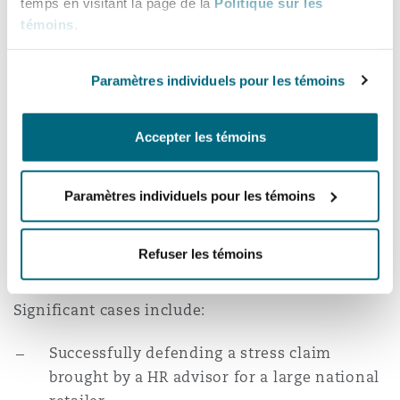
temps en visitant la page de la
Politique sur les
Madrid
for international banks, universities, and
témoins
.
national retailers.
San Francisco
Réassurance
Paramètres individuels pour les témoins
Manchester, 2 New Bailey
Barbara deals with claims for a number of large
and well-known corporate clients and has a full
Toronto
Assurance spécialisée
Accepter les témoins
understanding of their complex and challenging
Milan
insurance history. As well as acting for corporate
nominations including construction companies,
Paramètres individuels pour les témoins
Vancouver
energy companies, retailers, banks and
Munich
universities she does work for many of the UK
Refuser les témoins
major insurers.
Washington (D. C.)
Significant cases include:
Newcastle
Successfully defending a stress claim
brought by a HR advisor for a large national
Paris