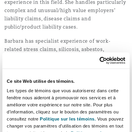
experience in this field. She handles particularly
Bulletins
Shanghai
Miami
complex and unusual/high value employers’
Entretien, réparation et remi
Guildford
liability claims, disease claims and
Couverture d’assurance
public/product liability cases.
Singapour
Montréal
Droit aérien commercial non
Barbara has specialist experience of work-
Hambourg
Droit maritime
related stress claims, silicosis, asbestos,
Sydney
New Jersey
tuberculosis, carbon monoxide, care home
Droit réglementaire
Leeds
claims, cabin air claims and poisoning claims.
Risques politiques et crédit 
She has a particular interest in new and
Oulan-Bator
New York
Ce site Web utilise des témoins.
emerging trends in the disease arena, including
Satellites et espace
Liverpool
occupational cancers and Covid-19. She also
Les types de témoins que vous autoriserez dans cette
Responsabilité du fabricant e
fenêtre nous aideront à promouvoir nos services et à
specializes in cases with a complex company or
Orange County
produits
améliorer votre expérience sur notre site. Pour plus
insurance history and has dealt with various
d’information, cliquez sur le bouton des paramètres ou
Londres, The St Botolph Building
claims from USA based companies. She handles
consultez notre
Politique sur les témoins.
Vous pouvez
stress claims for several large banks and has
Phoenix
changer vos paramètres d’utilisation des témoins en tout
Assurance biens
successfully defended high value stress claims