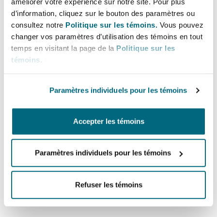
améliorer votre expérience sur notre site. Pour plus
Madrid
Real estate tokenisation | How it works
d’information, cliquez sur le bouton des paramètres ou
consultez notre
Politique sur les témoins.
Vous pouvez
in the UAE: Key considerations and
San Francisco
Réassurance
changer vos paramètres d’utilisation des témoins en tout
risks
temps en visitant la page de la
Politique sur les
Manchester, 2 New Bailey
témoins
.
16 juin 2026
Toronto
Assurance spécialisée
Virtually Everything | Series 3, Episode 8 | UK Digital A
Milan
Paramètres individuels pour les témoins
Vancouver
Accepter les témoins
Munich
Washington (D. C.)
Paramètres individuels pour les témoins
Newcastle
Refuser les témoins
Virtually Everything | Series 3, Episode
8 | UK Digital Assets Bill
Paris