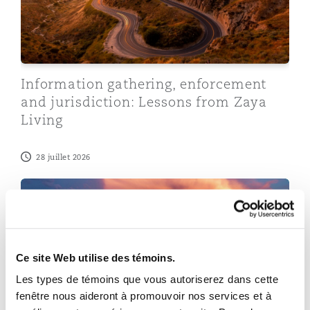
Bulletins
Shanghai
Miami
Entretien, réparation et remi
Guildford
Couverture d’assurance
Singapour
Montréal
Information gathering, enforcement
Droit aérien commercial non
Hambourg
and jurisdiction: Lessons from Zaya
Droit maritime
Living
Sydney
New Jersey
Droit réglementaire
Leeds
28 juillet 2026
Risques politiques et crédit 
Oulan-Bator
New York
Real estate tokenisation | How it works in the UAE: Key
Satellites et espace
Liverpool
Responsabilité du fabricant e
Orange County
produits
Ce site Web utilise des témoins.
Londres, The St Botolph Building
Les types de témoins que vous autoriserez dans cette
Phoenix
fenêtre nous aideront à promouvoir nos services et à
Assurance biens