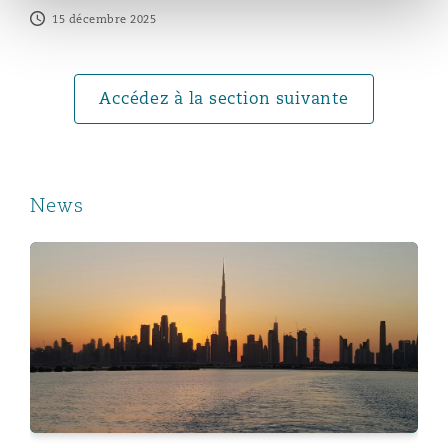
15 décembre 2025
Southampton
Accédez à la section suivante
Warsaw
News
Clyde & Co advises Big Bus Tours on their acquisition 