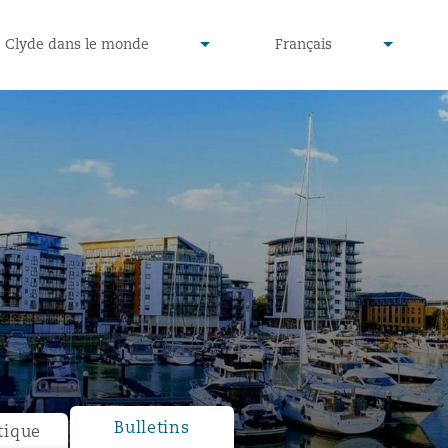
defined
undefined
Clyde dans le monde
Français
▾
▾
Bulletins
tique