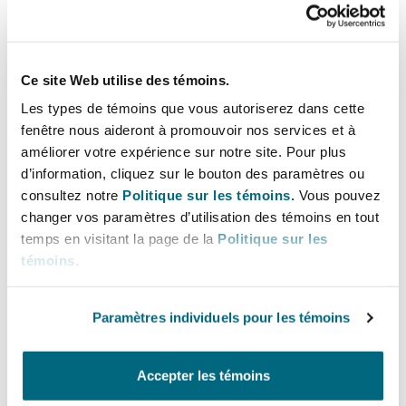
own case load of catastrophic injury and multi-
Bulletins
Shanghai
Miami
track personal injury claims in relation to a wide
Entretien, réparation et remi
Guildford
variety of Animals Act, employers’ liability,
Couverture d’assurance
Ce site Web utilise des témoins.
public liability and motor claims.
Singapour
Montréal
Les types de témoins que vous autoriserez dans cette
Droit aérien commercial non
Gemma deals with complex liability
Hambourg
fenêtre nous aideront à promouvoir nos services et à
Droit maritime
investigations and has been successful in having
améliorer votre expérience sur notre site. Pour plus
Sydney
New Jersey
d’information, cliquez sur le bouton des paramètres ou
cases discontinued and/or obtaining substantial
Droit réglementaire
consultez notre
Politique sur les témoins.
Vous pouvez
Leeds
reductions in relation to contributory
changer vos paramètres d’utilisation des témoins en tout
Risques politiques et crédit 
negligence, where appropriate. She has also
Oulan-Bator
New York
temps en visitant la page de la
Politique sur les
successfully brought and defended contribution
Satellites et espace
témoins
.
Liverpool
claims.
Responsabilité du fabricant e
Orange County
produits
Paramètres individuels pour les témoins
Gemma is experienced in handling a variety of
claims and is currently dealing with cases
Londres, The St Botolph Building
involving unusual circumstances including a
Accepter les témoins
Phoenix
Assurance biens
claimant who was injured on a fairground ride, a