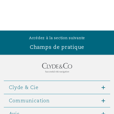
Southampton
Warsaw
Accédez à la section suivante
Champs de pratique
Clyde & Cie
Communication
Avis