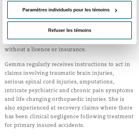
claimant kicked in the face by a horse, a
Madrid
Paramètres individuels pour les témoins
claimant injured by tackling players coming off
San Francisco
Réassurance
the pitch at a football match, a claimant injured
Refuser les témoins
Manchester, 2 New Bailey
whilst falling from scaffolding and a claimant
injured whilst riding a stolen motorcycle
Toronto
Assurance spécialisée
without a licence or insurance.
Milan
Gemma regularly receives instructions to act in
Vancouver
claims involving traumatic brain injuries,
serious spinal cord injuries, amputations,
Munich
intricate psychiatric and chronic pain symptoms
Washington (D. C.)
and life changing orthopaedic injuries. She is
also experienced at recovery claims where there
Newcastle
has been clinical negligence following treatment
for primary insured accidents.
Paris