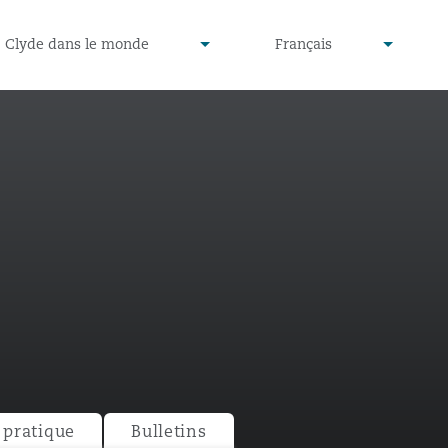
defined
undefined
Clyde dans le monde
Français
▾
▾
pratique
Bulletins