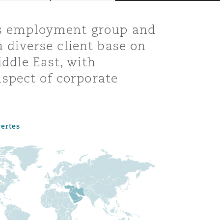
o’s employment group and
a diverse client base on
ddle East, with
spect of corporate
vertes
Menu
Recher