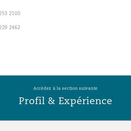
n et données
253 2100
ise en état
229 2462
n
t commercial
Accédez à la section suivante
Profil & Expérience
et rappel de