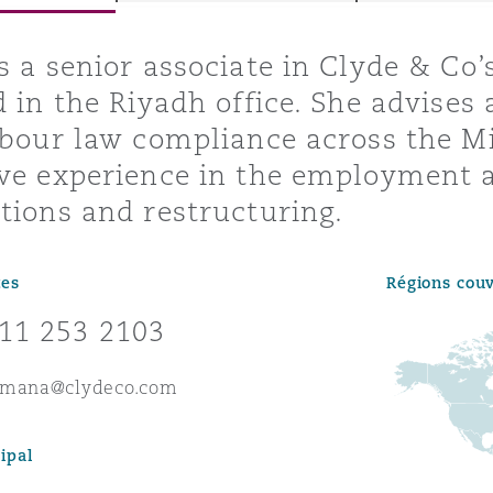
ommerciaux
étés et
sommation
s a senior associate in Clyde & C
PFI
d in the Riyadh office. She advises 
l’employeur
abour law compliance across the Mi
 la vie
ve experience in the employment a
estion des
c
tions and restructuring.
 pratiques
ation
tes
Régions cou
11 253 2103
omana@clydeco.com
nnes
inancières,
ts
ipal
environnement