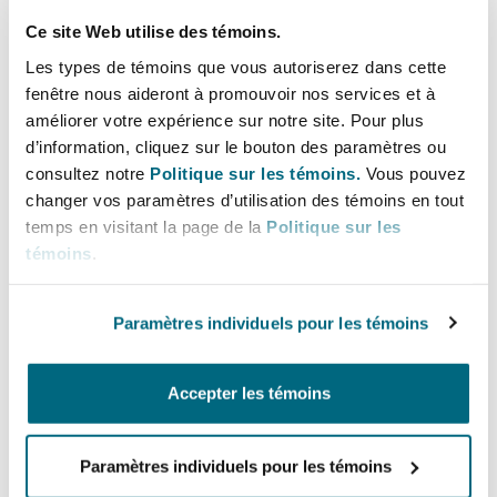
Bulletins
Shanghai
Miami
multiple sectors, and has previously
Ce site Web utilise des témoins.
Entretien, réparation et remi
spent time working in-house as legal
Guildford
Les types de témoins que vous autoriserez dans cette
counsel at a UK Tier 1 contractor.
Couverture d’assurance
fenêtre nous aideront à promouvoir nos services et à
Singapour
Montréal
améliorer votre expérience sur notre site. Pour plus
Droit aérien commercial non
d’information, cliquez sur le bouton des paramètres ou
Hambourg
Lignes directes
consultez notre
Politique sur les témoins.
Vous pouvez
Droit maritime
Sydney
New Jersey
changer vos paramètres d’utilisation des témoins en tout
+44 20 7876 5340
Droit réglementaire
temps en visitant la page de la
Politique sur les
+44 7925 435454
Leeds
témoins
.
Risques politiques et crédit 
Oulan-Bator
New York
Christopher.Taylor2@clydeco.com
Satellites et espace
Paramètres individuels pour les témoins
Liverpool
Bureau principal
Responsabilité du fabricant e
Orange County
produits
Accepter les témoins
London, The St Botolph Building
Londres, The St Botolph Building
+44 (0) 20 7876 5000
Paramètres individuels pour les témoins
Phoenix
Assurance biens