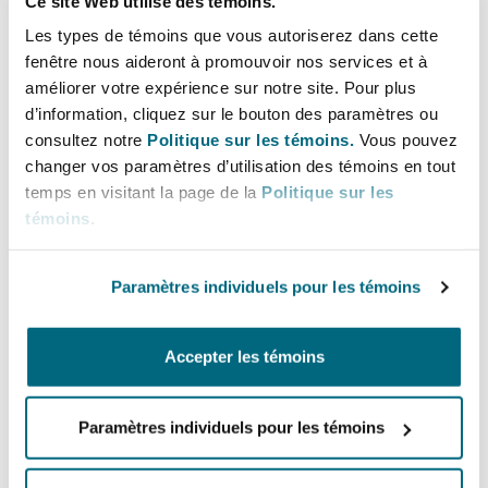
Ce site Web utilise des témoins.
Shanghai
Miami
as well as on crisis management.
Les types de témoins que vous autoriserez dans cette
Bulletins
Entretien, réparation et remi
fenêtre nous aideront à promouvoir nos services et à
Guildford
Couverture d’assurance
améliorer votre expérience sur notre site. Pour plus
Lignes directes
Singapour
Montréal
d’information, cliquez sur le bouton des paramètres ou
Droit aérien commercial non
consultez notre
Politique sur les témoins.
Vous pouvez
+44 20 7876 4505
Hambourg
changer vos paramètres d’utilisation des témoins en tout
+44 7731 81 0644
Droit maritime
temps en visitant la page de la
Politique sur les
Sydney
New Jersey
témoins
.
Droit réglementaire
sam.tate@clydeco.com
Leeds
Risques politiques et crédit 
Oulan-Bator
New York
Paramètres individuels pour les témoins
Bureau principal
Satellites et espace
Liverpool
London, The St Botolph Building
Responsabilité du fabricant e
Accepter les témoins
Orange County
produits
+44 (0) 20 7876 5000
Londres, The St Botolph Building
Paramètres individuels pour les témoins
+44 333 3000 232
Phoenix
Assurance biens
Régions couvertes