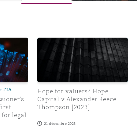
 Office approves the first certification scheme for legal se
Hope for valuers? Hope Capital v Alexan
e l’IA
Hope for valuers? Hope
sioner’s
Capital v Alexander Reece
irst
Thompson [2023]
for legal
21 décembre 2023
Menu