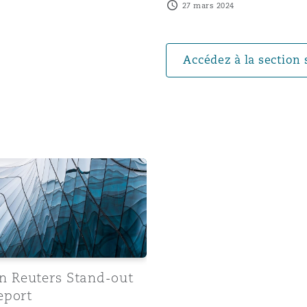
27 mars 2024
n et données
ise en état
Accédez à la section 
n
uters Stand-out Talent report
t commercial
et rappel de
 Reuters Stand-out
eport