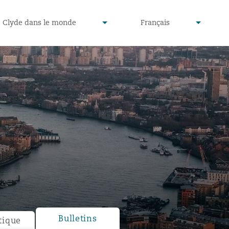
defined
undefined
Clyde dans le monde
Français
▾
▾
Bulletins
tique