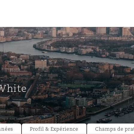
un
e Bermudes »
White
lles
étés et
eur
nnées
Profil & Expérience
Champs de pra