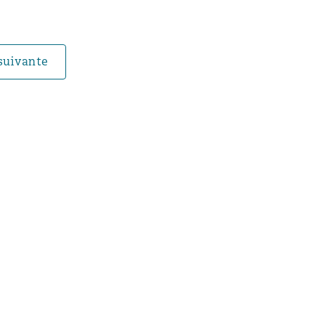
Recher
suivante