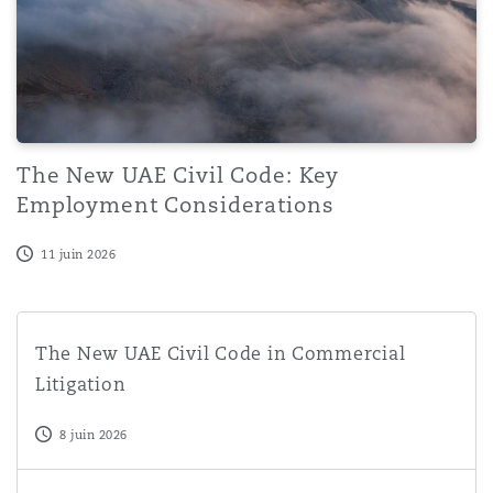
Southampton
Warsaw
The New UAE Civil Code: Key
Employment Considerations
11 juin 2026
The New UAE Civil Code in Commercial Litigation
The New UAE Civil Code in Commercial
Litigation
8 juin 2026
No Notice, No Variation: Why Contractual Discipline Matt