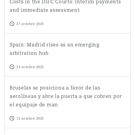
Costs in the DIFC Courts: Interim payments
and immediate assessment
27 octobre 2025
Spain: Madrid rises as an emerging arbitration hub
Spain: Madrid rises as an emerging
arbitration hub
23 octobre 2025
Bruselas se posiciona a favor de las aerolíneas y abre l
Bruselas se posiciona a favor de las
aerolíneas y abre la puerta a que cobren por
el equipaje de man
13 octobre 2025
20 years in Abu Dhabi | Episode 1 | From foundations to 