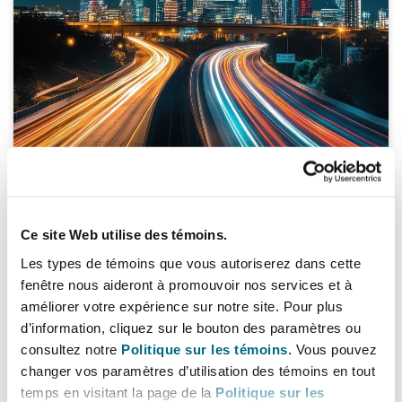
Technologie et évolution de l’IA
Generative AI and Trial Advocacy: Back
Ce site Web utilise des témoins.
to Basics?
Les types de témoins que vous autoriserez dans cette
17 décembre 2025
fenêtre nous aideront à promouvoir nos services et à
améliorer votre expérience sur notre site. Pour plus
d’information, cliquez sur le bouton des paramètres ou
consultez notre
Politique sur les témoins.
Vous pouvez
The Bank of Tanzania Issues New Guidelines for Handlin
changer vos paramètres d’utilisation des témoins en tout
temps en visitant la page de la
Politique sur les