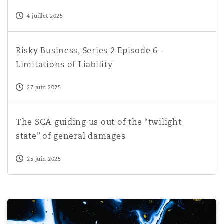
4 juillet 2025
Risky Business, Series 2 Episode 6 - Limitations of Liabili
Risky Business, Series 2 Episode 6 -
Limitations of Liability
27 juin 2025
The SCA guiding us out of the “twilight state” of genera
The SCA guiding us out of the “twilight
state” of general damages
25 juin 2025
Risky Business | Series 2, Episode 5 | Commercial contrac