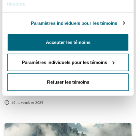
témoins
.
Paramètres individuels pour les témoins
Accepter les témoins
Paramètres individuels pour les témoins
The Bank of Tanzania Issues New
Guidelines for Handling Financial
Refuser les témoins
Consumer Complaints, 2025
19 novembre 2025
QFC employment case highlights the risk of relying on artif