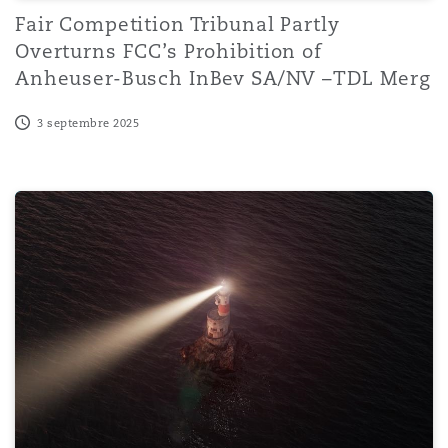
Fair Competition Tribunal Partly
Overturns FCC’s Prohibition of
Anheuser-Busch InBev SA/NV –TDL Merg
3 septembre 2025
Fair Competition Tribunal Sets Landmark Precedent on