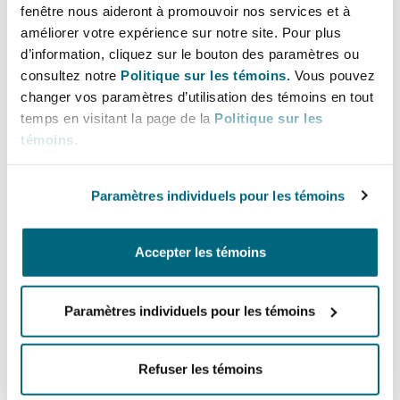
Lignes directes
Bulletins
fenêtre nous aideront à promouvoir nos services et à
Shanghai
Miami
améliorer votre expérience sur notre site. Pour plus
Entretien, réparation et remi
+44 (0)20 7876 6766
Guildford
d’information, cliquez sur le bouton des paramètres ou
+254 769 670 687
Couverture d’assurance
consultez notre
Politique sur les témoins.
Vous pouvez
Singapour
Montréal
changer vos paramètres d’utilisation des témoins en tout
Droit aérien commercial non
alex.devereux@clydeco.com
temps en visitant la page de la
Politique sur les
Hambourg
témoins
.
Droit maritime
Sydney
New Jersey
Bureau principal
Droit réglementaire
Paramètres individuels pour les témoins
Leeds
Nairobi - Associated Office
Risques politiques et crédit 
Oulan-Bator
New York
+ 254 111 050 270
Accepter les témoins
Satellites et espace
Liverpool
Régions couvertes
Responsabilité du fabricant e
Orange County
produits
Paramètres individuels pour les témoins
Londres, The St Botolph Building
Refuser les témoins
Phoenix
Assurance biens