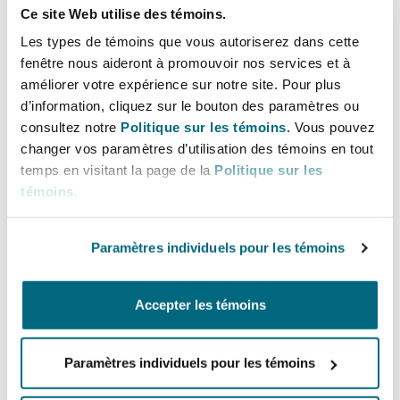
Bulletins
Shanghai
Miami
Ce site Web utilise des témoins.
developing area of Digital Economy and
Entretien, réparation et remi
Les types de témoins que vous autoriserez dans cette
Virtual Assets.
Guildford
fenêtre nous aideront à promouvoir nos services et à
Couverture d’assurance
améliorer votre expérience sur notre site. Pour plus
Singapour
Montréal
Lignes directes
d’information, cliquez sur le bouton des paramètres ou
Droit aérien commercial non
Hambourg
consultez notre
Politique sur les témoins.
Vous pouvez
+971 4 384 4844
Droit maritime
changer vos paramètres d’utilisation des témoins en tout
Sydney
New Jersey
+971 58 967 6790
temps en visitant la page de la
Politique sur les
Droit réglementaire
témoins
.
Leeds
Lucy.Nash@clydeco.com
Risques politiques et crédit 
Oulan-Bator
New York
Paramètres individuels pour les témoins
Satellites et espace
Bureau principal
Liverpool
Responsabilité du fabricant e
Dubai
Accepter les témoins
Orange County
produits
+ 971 4 384 4000
Londres, The St Botolph Building
Paramètres individuels pour les témoins
Phoenix
+ 971 4 384 4004
Assurance biens