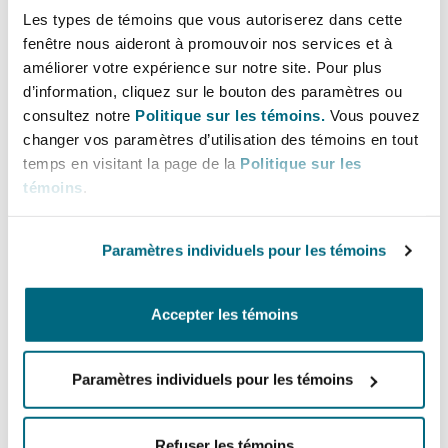
Bulletins
Shanghai
Miami
Les types de témoins que vous autoriserez dans cette
Entretien, réparation et remi
fenêtre nous aideront à promouvoir nos services et à
Guildford
Lignes directes
améliorer votre expérience sur notre site. Pour plus
Couverture d’assurance
d’information, cliquez sur le bouton des paramètres ou
Singapour
Montréal
+44 (0) 161 240 2870
consultez notre
Politique sur les témoins.
Vous pouvez
Droit aérien commercial non
+44 (0) 773 986 1680
Hambourg
changer vos paramètres d’utilisation des témoins en tout
Droit maritime
temps en visitant la page de la
Politique sur les
Sydney
New Jersey
ben.parsons@clydeco.com
témoins
.
Droit réglementaire
Leeds
Risques politiques et crédit 
Bureau principal
Paramètres individuels pour les témoins
Oulan-Bator
New York
Manchester, 2 New Bailey
Satellites et espace
Liverpool
Accepter les témoins
+44 161 236 2002
Responsabilité du fabricant e
Orange County
produits
+44 333 3000 232
Paramètres individuels pour les témoins
Londres, The St Botolph Building
Régions couvertes
Phoenix
Assurance biens
Refuser les témoins