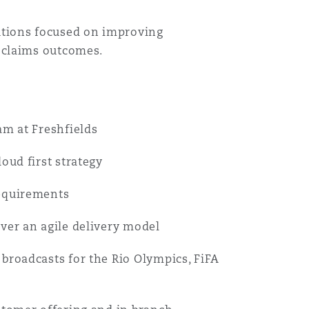
lutions focused on improving
Recher
r claims outcomes.
am at Freshfields
oud first strategy
requirements
iver an agile delivery model
 broadcasts for the Rio Olympics, FiFA