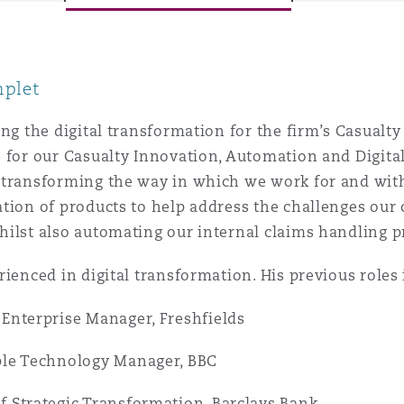
ommerciaux
étés et
sommation
PFI
mplet
l’employeur
 la vie
ing the digital transformation for the firm’s Casualty
e for our Casualty Innovation, Automation and Digit
estion des
c
transforming the way in which we work for and with 
 pratiques
ation
tion of products to help address the challenges our c
ilst also automating our internal claims handling p
rienced in digital transformation. His previous roles 
 Enterprise Manager, Freshfields
nnes
inancières,
ple Technology Manager, BBC
ts
environnement
f Strategic Transformation, Barclays Bank