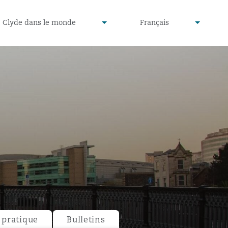
defined
undefined
Clyde dans le monde
Français
▾
▾
pratique
Bulletins