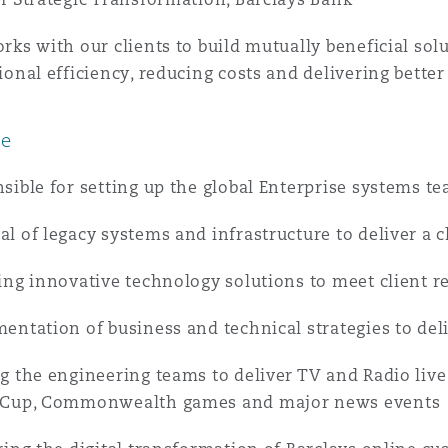
n et données
rks with our clients to build mutually beneficial so
ional efficiency, reducing costs and delivering bette
ise en état
ce
n
sible for setting up the global Enterprise systems te
l of legacy systems and infrastructure to deliver a cl
ing innovative technology solutions to meet client 
t commercial
entation of business and technical strategies to del
et rappel de
g the engineering teams to deliver TV and Radio live
 Cup, Commonwealth games and major news events