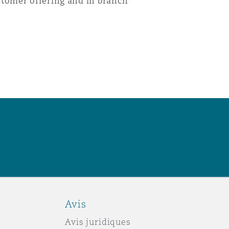
ustomer offering and in branch
Avis
Avis juridiques