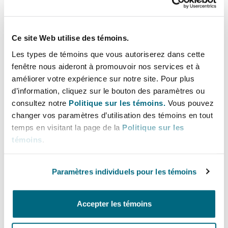
Madrid
San Francisco
Droit maritime
Réassurance
Ce site Web utilise des témoins.
Manchester, 2 New Bailey
Les types de témoins que vous autoriserez dans cette
fenêtre nous aideront à promouvoir nos services et à
Toronto
Infrastructures
Assurance spécialisée
améliorer votre expérience sur notre site. Pour plus
d’information, cliquez sur le bouton des paramètres ou
Milan
consultez notre
Politique sur les témoins.
Vous pouvez
Vancouver
changer vos paramètres d’utilisation des témoins en tout
temps en visitant la page de la
Politique sur les
Munich
témoins
.
Infrastructures
Washington (D. C.)
Paramètres individuels pour les témoins
Newcastle
Tourisme d’accueil
Accepter les témoins
Paris