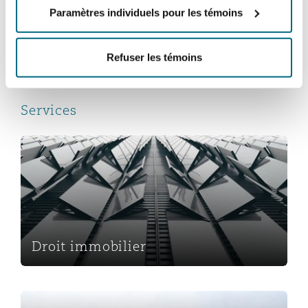
Paramètres individuels pour les témoins
Southampton
Tourisme d’accueil
Refuser les témoins
Warsaw
Services
Droit immobilier
Droit immobilier
Finances