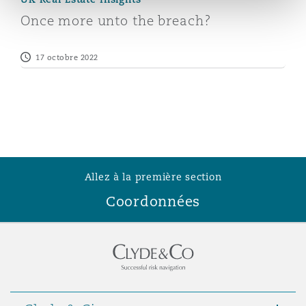
Madrid
Once more unto the breach?
San Francisco
Réassurance
17 octobre 2022
Manchester, 2 New Bailey
Toronto
Assurance spécialisée
Milan
Vancouver
Allez à la première section
Munich
Coordonnées
Washington (D. C.)
Newcastle
Paris