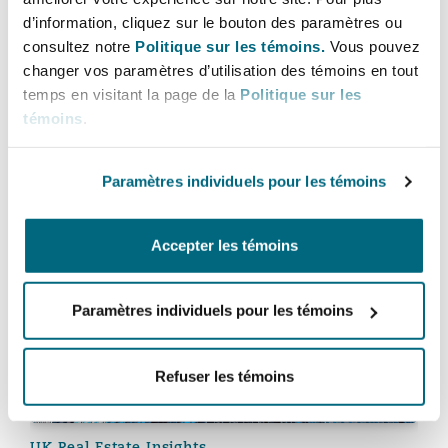
Bulletins
Shanghai
Miami
d’information, cliquez sur le bouton des paramètres ou
Entretien, réparation et remi
consultez notre
Politique sur les témoins.
Vous pouvez
Guildford
changer vos paramètres d’utilisation des témoins en tout
Couverture d’assurance
temps en visitant la page de la
Politique sur les
Singapour
Montréal
Living UK Conference 2025: Sector
témoins
.
Droit aérien commercial non
Hambourg
Insights in a Challenging Market
Droit maritime
Sydney
New Jersey
Paramètres individuels pour les témoins
25 septembre 2025
Droit réglementaire
Leeds
Once more unto the breach?
Risques politiques et crédit 
Accepter les témoins
Oulan-Bator
New York
Satellites et espace
Liverpool
Paramètres individuels pour les témoins
Responsabilité du fabricant e
Orange County
produits
Refuser les témoins
Londres, The St Botolph Building
Phoenix
Assurance biens
UK Real Estate Insights