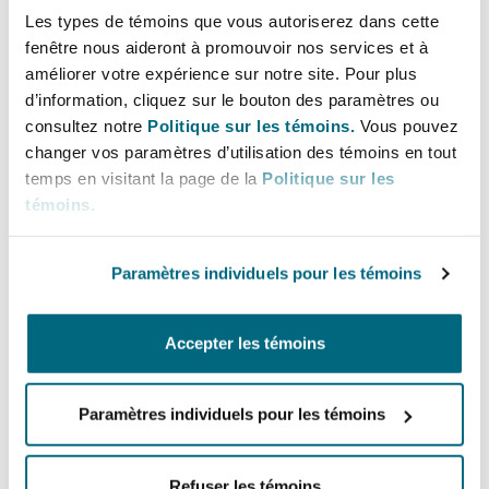
Bulletins
Shanghai
Miami
Les types de témoins que vous autoriserez dans cette
Entretien, réparation et remi
fenêtre nous aideront à promouvoir nos services et à
Guildford
Lignes directes
améliorer votre expérience sur notre site. Pour plus
Couverture d’assurance
d’information, cliquez sur le bouton des paramètres ou
Singapour
Montréal
+44 (0) 161 240 2870
consultez notre
Politique sur les témoins.
Vous pouvez
Droit aérien commercial non
+44 (0) 773 986 1680
Hambourg
changer vos paramètres d’utilisation des témoins en tout
Droit maritime
temps en visitant la page de la
Politique sur les
Sydney
New Jersey
ben.parsons@clydeco.com
témoins
.
Droit réglementaire
Leeds
Risques politiques et crédit 
Bureau principal
Paramètres individuels pour les témoins
Oulan-Bator
New York
Manchester, 2 New Bailey
Satellites et espace
Liverpool
Accepter les témoins
+44 161 236 2002
Responsabilité du fabricant e
Orange County
produits
+44 333 3000 232
Paramètres individuels pour les témoins
Londres, The St Botolph Building
Régions couvertes
Phoenix
Assurance biens
Refuser les témoins