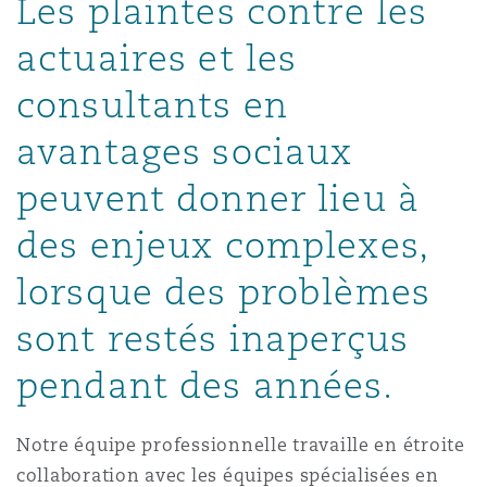
Les plaintes contre les
Madrid
actuaires et les
San Francisco
Réassurance
consultants en
Manchester, 2 New Bailey
avantages sociaux
Toronto
Assurance spécialisée
peuvent donner lieu à
Milan
des enjeux complexes,
Vancouver
lorsque des problèmes
Munich
sont restés inaperçus
Washington (D. C.)
pendant des années.
Newcastle
Notre équipe professionnelle travaille en étroite
Paris
collaboration avec les équipes spécialisées en