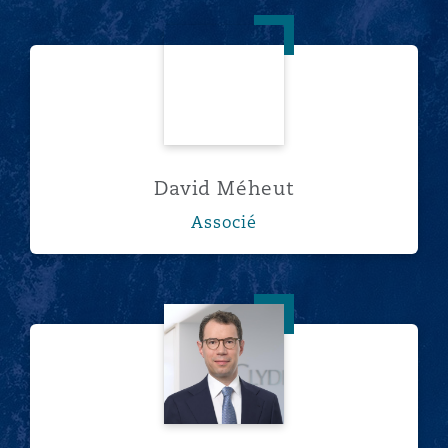
David Méheut
David Méheut
Associé
Dr. Henning Schaloske