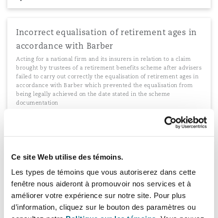
Incorrect equalisation of retirement ages in
accordance with Barber
Acting for a national firm and its insurers in relation to a claim
brought by trustees of a retirement benefits scheme after advisers
failed to carry out correctly the equalisation of retirement ages in
accordance with Barber which prevented the equalisation from
being legally achieved on the date stated in the scheme
documentation
Knock-on effects of failure to properly
Ce site Web utilise des témoins.
amend scheme rules
Les types de témoins que vous autoriserez dans cette
Advising on failure to properly amend the scheme rules correctly
fenêtre nous aideront à promouvoir nos services et à
to reduce future benefits
améliorer votre expérience sur notre site. Pour plus
d’information, cliquez sur le bouton des paramètres ou