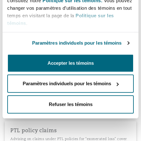
consultez notre
Politique sur les témoins.
Vous pouvez
changer vos paramètres d’utilisation des témoins en tout
Loss of chance claims
temps en visitant la page de la
Politique sur les
témoins
.
Acting on loss of chance claims
Paramètres individuels pour les témoins
Misapplication of funds claims against a
Accepter les témoins
trustee
Successfully defending a trustee against a claim relating to
misapplication of funds by a scheme member who had
Paramètres individuels pour les témoins
represented to the Insured that he was a company employee and
therefore entitled to join a company pension scheme, when in fact
he was not
Refuser les témoins
PTL policy claims
Advising on claims under PTL policies for “exonerated loss” cover